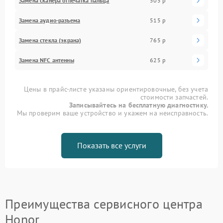
Замена сканера отпечатка пальца
505 р
Замена аудио-разъема
515 р
Замена стекла (экрана)
765 р
Замена NFC антенны
625 р
Цены в прайс-листе указаны ориентировочные, без учета
стоимости запчастей.
Записывайтесь на бесплатную диагностику.
Мы проверим ваше устройство и укажем на неисправность.
Показать все услуги
Преимущества сервисного центра
Honor