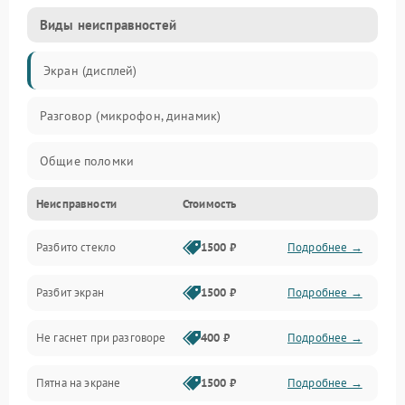
Виды неисправностей
Экран (дисплей)
Разговор (микрофон, динамик)
Общие поломки
Неисправности
Стоимость
Проблемы связи
Разбито стекло
1500 ₽
Подробнее →
Камеры
Разбит экран
1500 ₽
Подробнее →
Проблемы с дисплеем и сенсором
Не гаснет при разговоре
400 ₽
Подробнее →
Зарядка
Пятна на экране
1500 ₽
Подробнее →
Проблемы с питанием, зарядкой и аккумулятором