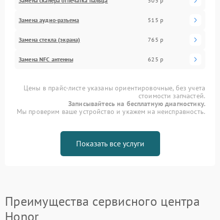
Замена сканера отпечатка пальца
505 р
Замена аудио-разъема
515 р
Замена стекла (экрана)
765 р
Замена NFC антенны
625 р
Цены в прайс-листе указаны ориентировочные, без учета
стоимости запчастей.
Записывайтесь на бесплатную диагностику.
Мы проверим ваше устройство и укажем на неисправность.
Показать все услуги
Преимущества сервисного центра
Honor