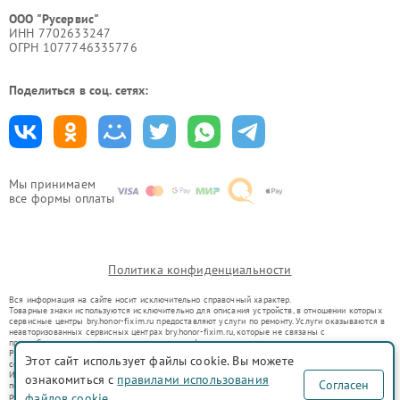
ООО "Русервис"
ИНН 7702633247
ОГРН 1077746335776
Поделиться в соц. сетях:
Мы принимаем
все формы оплаты
Политика конфиденциальности
Вся информация на сайте носит исключительно справочный характер.
Товарные знаки используются исключительно для описания устройств, в отношении которых
сервисные центры bry.honor-fixim.ru предоставляют услуги по ремонту. Услуги оказываются в
неавторизованных сервисных центрах bry.honor-fixim.ru, которые не связаны с
правообладателями товарных знаков или их официальными представителями.
Ремонт осуществляется для устройств, уже введенных в гражданский оборот в соответствии
Этот сайт использует файлы cookie. Вы можете
со статьей 1487 ГК РФ.
Использование товарных знаков не преследует цели индивидуализации услуг или введения
ознакомиться с
правилами использования
Согласен
потребителей в заблуждение, а служит для информирования о предоставляемых услугах по
ремонту техники указанных брендов.
файлов cookie