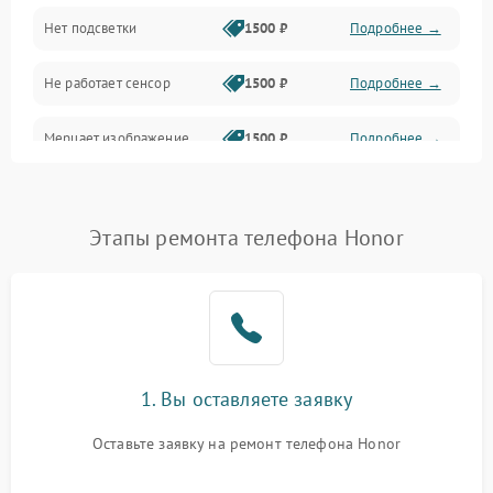
Нет подсветки
1500 ₽
Подробнее →
Проблемы с работой системы, корпусом и другие
Не работает сенсор
1500 ₽
Подробнее →
Мерцает изображение
1500 ₽
Подробнее →
Не работает 3D Touch
2400 ₽
Подробнее →
Этапы ремонта телефона Honor
Не работает Face ID
4000 ₽
Подробнее →
1. Вы оставляете заявку
Оставьте заявку на ремонт телефона Honor