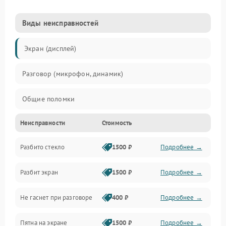
Виды неисправностей
Экран (дисплей)
Разговор (микрофон, динамик)
Общие поломки
Неисправности
Стоимость
Проблемы связи
Разбито стекло
1500 ₽
Подробнее →
Камеры
Разбит экран
1500 ₽
Подробнее →
Проблемы с дисплеем и сенсором
Не гаснет при разговоре
400 ₽
Подробнее →
Зарядка
Пятна на экране
1500 ₽
Подробнее →
Проблемы с питанием, зарядкой и аккумулятором