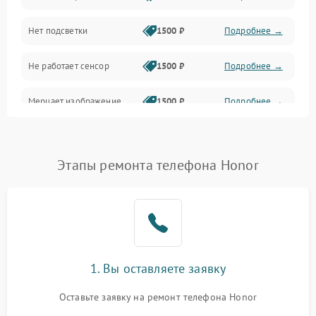
Нет подсветки
1500 ₽
Подробнее →
Проблемы с работой системы, корпусом и другие
Не работает сенсор
1500 ₽
Подробнее →
Мерцает изображение
1500 ₽
Подробнее →
Не работает 3D Touch
2400 ₽
Подробнее →
Этапы ремонта телефона Honor
Не работает Face ID
4000 ₽
Подробнее →
1. Вы оставляете заявку
Оставьте заявку на ремонт телефона Honor