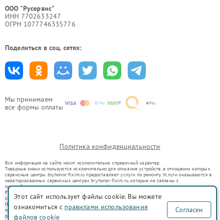
ООО "Русервис"
ИНН 7702633247
ОГРН 1077746335776
Поделиться в соц. сетях:
Мы принимаем
все формы оплаты
Политика конфиденциальности
Вся информация на сайте носит исключительно справочный характер.
Товарные знаки используются исключительно для описания устройств, в отношении которых
сервисные центры bry.honor-fixim.ru предоставляют услуги по ремонту. Услуги оказываются в
неавторизованных сервисных центрах bry.honor-fixim.ru, которые не связаны с
правообладателями товарных знаков или их официальными представителями.
Ремонт осуществляется для устройств, уже введенных в гражданский оборот в соответствии
Этот сайт использует файлы cookie. Вы можете
со статьей 1487 ГК РФ.
Использование товарных знаков не преследует цели индивидуализации услуг или введения
ознакомиться с
правилами использования
Согласен
потребителей в заблуждение, а служит для информирования о предоставляемых услугах по
ремонту техники указанных брендов.
файлов cookie