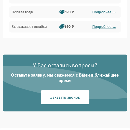
Попала вода
690 ₽
Подробнее →
Разговор (микрофон, динамик)
Выскакивает ошибка
690 ₽
Подробнее →
Перегрев и нестабильная работа
Влага и механические повреждения
Сеть и интернет
У Вас остались вопросы?
Зарядка и разъёмы
Оставьте заявку, мы свяжемся с Вами в ближайшее
время
Программные сбои
Заказать звонок
Память и данные
Режим работы
Связь и беспроводные модули