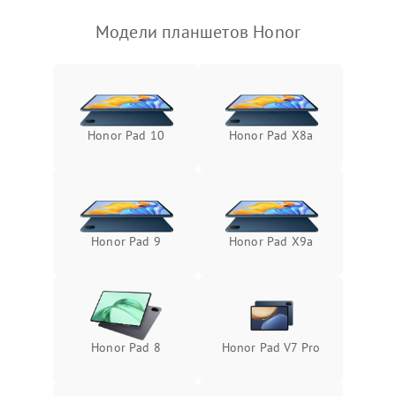
Модели планшетов Honor
Камера
Сенсорное управление
Проблемы с механикой
Honor Pad 10
Honor Pad X8a
Питание и аккумулятор
Кнопки и органы управления
Honor Pad 9
Honor Pad X9a
Звук и аудио
Камеры
Honor Pad 8
Honor Pad V7 Pro
ПО