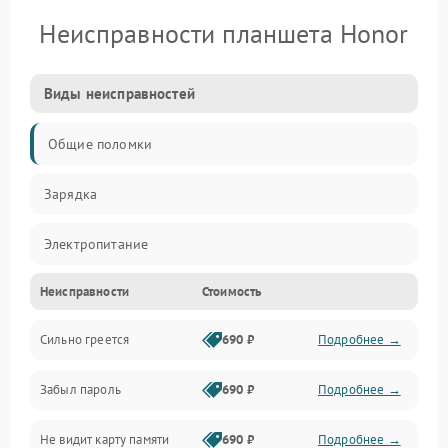
Неисправности планшета Honor
Виды неисправностей
Общие поломки
Зарядка
Электропитание
Неисправности
Стоимость
Экран и изображение
Сильно греется
690 ₽
Подробнее →
Дисплей
Забыл пароль
690 ₽
Подробнее →
Экран (дисплей)
Не видит карту памяти
690 ₽
Подробнее →
Связь