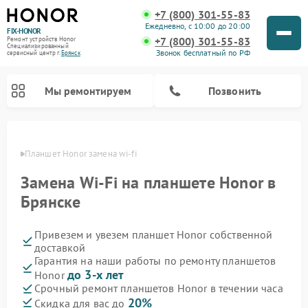
+7 (800) 301-55-83
Ежедневно, с 10:00 до 20:00
FIX-HONOR
+7 (800) 301-55-83
Ремонт устройств Honor
Специализированный
Звонок бесплатный по РФ
cервисный центр г.
Брянск
Мы ремонтируем
Позвонить
янске
Планшет Honor замена wi-fi
Замена Wi-Fi на планшете Honor в
Брянске
Привезем и увезем планшет Honor собственной
доставкой
Гарантия на наши работы по ремонту планшетов
до 3-х лет
Honor
Срочный ремонт планшетов Honor в течении часа
20%
Скидка для вас до