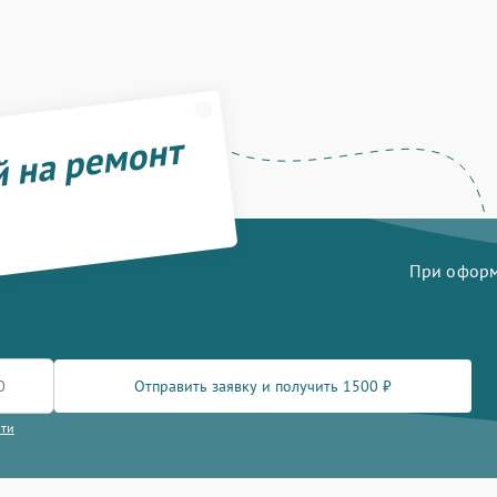
й на ремонт
При оформл
Отправить заявку и получить 1500 ₽
сти