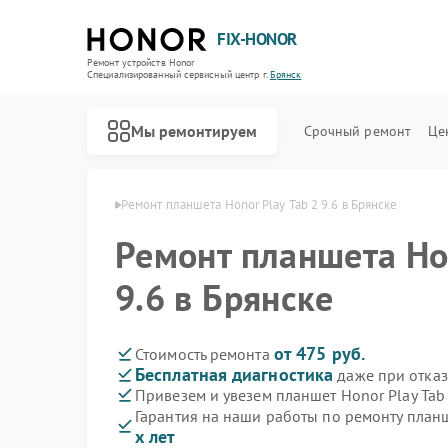
FIX-HONOR
Ремонт устройств Honor
Специализированный cервисный центр г.
Брянск
Мы ремонтируем
Срочный ремонт
Це
тов Honor в Брянске
Ремонт планшета Honor Play Tab 2 9.6 в Брянске
Ремонт планшета Hon
9.6 в Брянске
от 475 руб.
Стоимость ремонта
Бесплатная диагностика
даже при отказ
Привезем и увезем планшет Honor Play Tab 
Гарантия на наши работы по ремонту планш
х лет