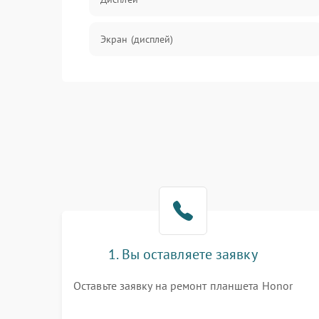
Экран (дисплей)
Связь
Разговор (микрофон, динамик)
Перегрев и нестабильная работа
Влага и механические повреждения
Сеть и интернет
1. Вы оставляете заявку
Зарядка и разъёмы
Оставьте заявку на ремонт планшета Honor
Программные сбои