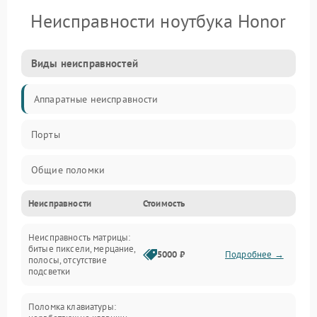
Неисправности ноутбука Honor
Виды неисправностей
Аппаратные неисправности
Порты
Общие поломки
Неисправности
Стоимость
Устройства
Неисправность матрицы:
Программные ошибки
битые пиксели, мерцание,
5000 ₽
Подробнее →
полосы, отсутствие
подсветки
Электрические и системные сбои
Поломка клавиатуры:
Интерфейсные проблемы