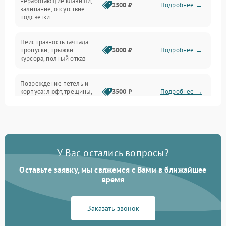
неработающие клавиши,
2500 ₽
Подробнее →
залипание, отсутствие
подсветки
Батарея
Неисправность тачпада:
Сеть и интернет
пропуски, прыжки
3000 ₽
Подробнее →
курсора, полный отказ
Система охлаждения
Повреждение петель и
корпуса: люфт, трещины,
3500 ₽
Подробнее →
деформация
Проблемы аккумулятора:
быстрая разрядка,
2500 ₽
Подробнее →
невозможность зарядки,
вздутие
У Вас остались вопросы?
Оставьте заявку, мы свяжемся с Вами в ближайшее
Неисправность зарядного
время
устройства или разъёма
2000 ₽
Подробнее →
питания
Заказать звонок
Перегрев из‑за пыли,
износа термопасты или
2500 ₽
Подробнее →