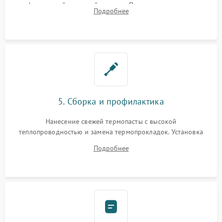
инфракрасной паяльной станции. Прошивка микросхемы
Подробнее
BIOS или замена поврежденных портов USB
5. Сборка и профилактика
Нанесение свежей термопасты с высокой
теплопроводностью и замена термопрокладок. Установка
системы охлаждения, подключение всех внутренних
Подробнее
шлейфов, модулей памяти и накопителей. Предварительная
сборка корпуса.