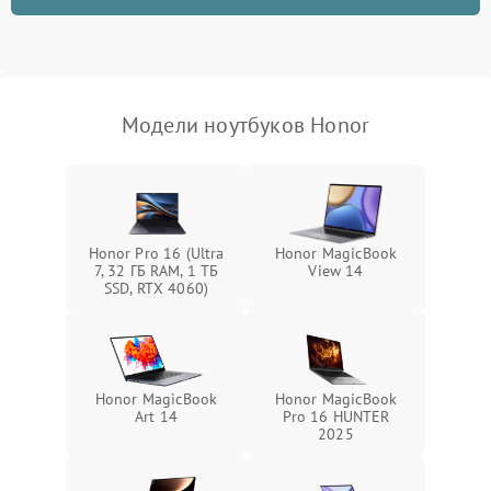
неисправности кулера
Выход из строя SSD или
HDD: медленная загрузка,
3000 ₽
Подробнее →
ошибки чтения,
пропадание диска
Модели ноутбуков Honor
Неисправность
оперативной памяти:
2000 ₽
Подробнее →
вылеты приложений,
синие экраны
Honor Pro 16 (Ultra
Honor MagicBook
7, 32 ГБ RAM, 1 ТБ
View 14
Проблемы Wi‑Fi или
SSD, RTX 4060)
2500 ₽
Подробнее →
Bluetooth модулей
Honor MagicBook
Honor MagicBook
Art 14
Pro 16 HUNTER
2025