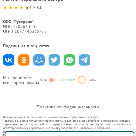
4.9-5.0
ООО "Русервис"
ИНН 7702633247
ОГРН 1077746335776
Поделиться в соц. сетях:
Мы принимаем
все формы оплаты
Политика конфиденциальности
Вся информация на сайте носит исключительно справочный характер.
Товарные знаки используются исключительно для описания устройств, в отношении которых
сервисные центры bry.honor-fixim.ru предоставляют услуги по ремонту. Услуги оказываются в
неавторизованных сервисных центрах bry.honor-fixim.ru, которые не связаны с
правообладателями товарных знаков или их официальными представителями.
Ремонт осуществляется для устройств, уже введенных в гражданский оборот в соответствии