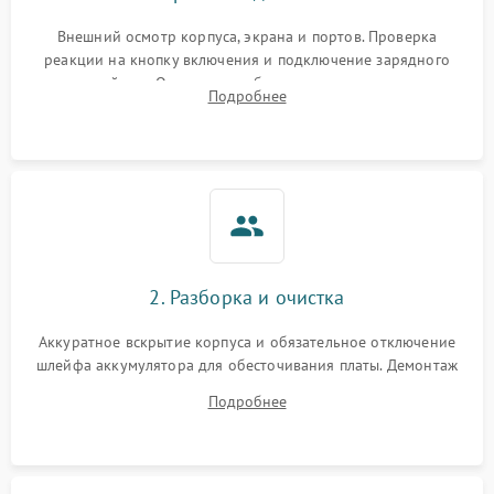
Внешний осмотр корпуса, экрана и портов. Проверка
реакции на кнопку включения и подключение зарядного
устройства. Оценка потребления тока с помощью
Подробнее
лабораторного блока питания для локализации проблемы.
2. Разборка и очистка
Аккуратное вскрытие корпуса и обязательное отключение
шлейфа аккумулятора для обесточивания платы. Демонтаж
системы охлаждения, очистка кулера от пыли и удаление
Подробнее
высохшей термопасты с кристаллов чипов.