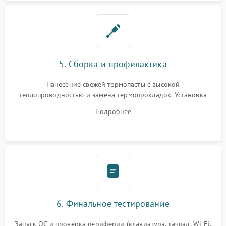
5. Сборка и профилактика
Нанесение свежей термопасты с высокой
теплопроводностью и замена термопрокладок. Установка
системы охлаждения, подключение всех внутренних
Подробнее
шлейфов, модулей памяти и накопителей. Предварительная
сборка корпуса.
6. Финальное тестирование
Запуск ОС и проверка периферии (клавиатура, тачпад, Wi-Fi,