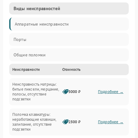
Виды неисправностей
Аппаратные неисправности
Порты
Общие поломки
Неисправности
Стоимость
Устройства
Неисправность матрицы:
Программные ошибки
битые пиксели, мерцание,
5000 ₽
Подробнее →
полосы, отсутствие
подсветки
Электрические и системные сбои
Поломка клавиатуры:
Интерфейсные проблемы
неработающие клавиши,
2500 ₽
Подробнее →
залипание, отсутствие
подсветки
Батарея