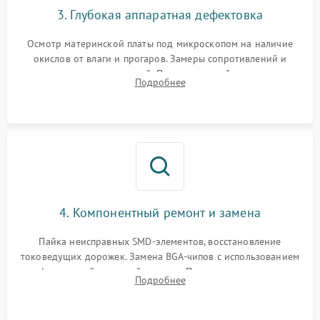
3. Глубокая аппаратная дефектовка
Осмотр материнской платы под микроскопом на наличие
окислов от влаги и прогаров. Замеры сопротивлений и
дежурных напряжений. Проверка цепей питания,
Подробнее
мультиконтроллера, процессора и видеочипа.
4. Компонентный ремонт и замена
Пайка неисправных SMD-элементов, восстановление
токоведущих дорожек. Замена BGA-чипов с использованием
инфракрасной паяльной станции. Прошивка микросхемы
Подробнее
BIOS или замена поврежденных портов USB