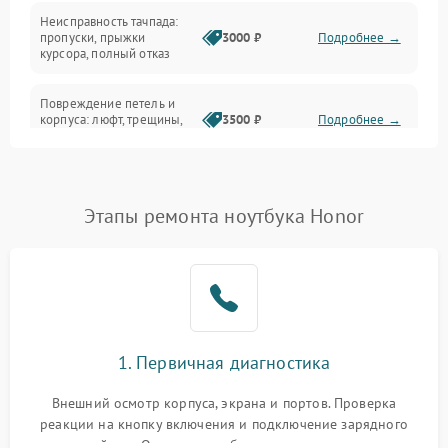
Неисправность тачпада:
Сеть и интернет
пропуски, прыжки
3000 ₽
Подробнее →
курсора, полный отказ
Система охлаждения
Повреждение петель и
корпуса: люфт, трещины,
3500 ₽
Подробнее →
деформация
Проблемы аккумулятора:
быстрая разрядка,
2500 ₽
Подробнее →
Этапы ремонта ноутбука Honor
невозможность зарядки,
вздутие
Неисправность зарядного
устройства или разъёма
2000 ₽
Подробнее →
питания
1. Первичная диагностика
Перегрев из‑за пыли,
износа термопасты или
2500 ₽
Подробнее →
неисправности кулера
Внешний осмотр корпуса, экрана и портов. Проверка
реакции на кнопку включения и подключение зарядного
устройства. Оценка потребления тока с помощью
Выход из строя SSD или