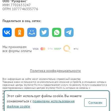
ООО "Русервис"
ИНН 7702633247
ОГРН 1077746335776
Поделиться в соц. сетях:
Мы принимаем
все формы оплаты
Политика конфиденциальности
Вся информация на сайте носит исключительно справочный характер.
Товарные знаки используются исключительно для описания устройств, в отношении которых
сервисные центры bry.honor-fixim.ru предоставляют услуги по ремонту. Услуги оказываются в
неавторизованных сервисных центрах bry.honor-fixim.ru, которые не связаны с
правообладателями товарных знаков или их официальными представителями.
Ремонт осуществляется для устройств, уже введенных в гражданский оборот в соответствии
Этот сайт использует файлы cookie. Вы можете
со статьей 1487 ГК РФ.
Использование товарных знаков не преследует цели индивидуализации услуг или введения
ознакомиться с
правилами использования
Согласен
потребителей в заблуждение, а служит для информирования о предоставляемых услугах по
ремонту техники указанных брендов.
файлов cookie
Представленная на сайте информация не является публичной офертой, определяемой